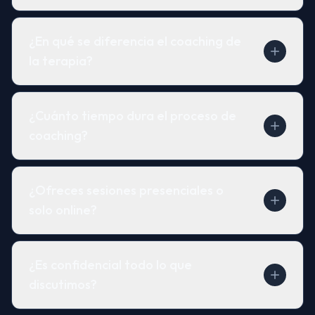
¿En qué se diferencia el coaching de
la terapia?
¿Cuánto tiempo dura el proceso de
coaching?
¿Ofreces sesiones presenciales o
solo online?
¿Es confidencial todo lo que
discutimos?